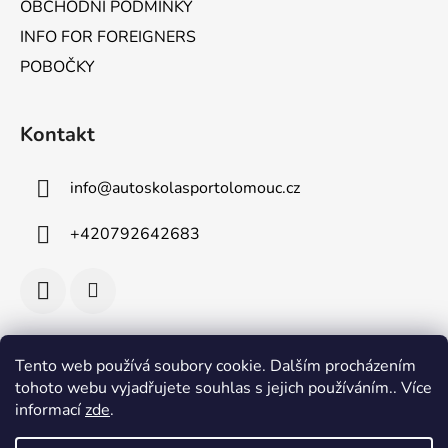
v
OBCHODNÍ PODMÍNKY
ý
INFO FOR FOREIGNERS
p
POBOČKY
i
s
u
Kontakt
info
@
autoskolasportolomouc.cz
+420792642683
Tento web používá soubory cookie. Dalším procházením
Facebook
tohoto webu vyjadřujete souhlas s jejich používáním.. Více
informací
zde
.