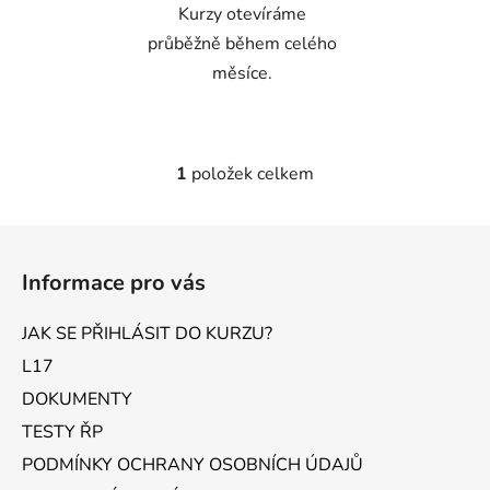
Kurzy otevíráme
průběžně během celého
měsíce.
1
položek celkem
O
v
l
Z
á
á
d
Informace pro vás
p
a
a
c
JAK SE PŘIHLÁSIT DO KURZU?
t
í
L17
p
í
r
DOKUMENTY
v
TESTY ŘP
k
PODMÍNKY OCHRANY OSOBNÍCH ÚDAJŮ
y