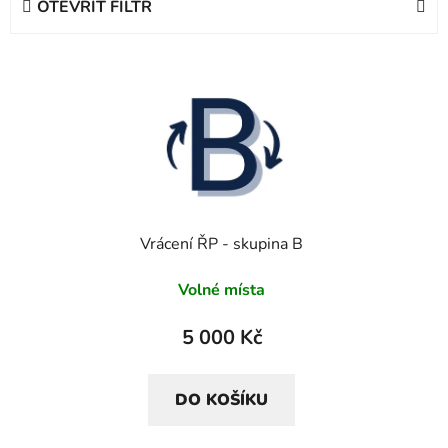
OTEVŘÍT FILTR
n
í
V
p
ý
r
p
o
i
d
s
u
p
k
r
t
Vrácení ŘP - skupina B
o
ů
d
Volné místa
u
k
5 000 Kč
t
ů
DO KOŠÍKU