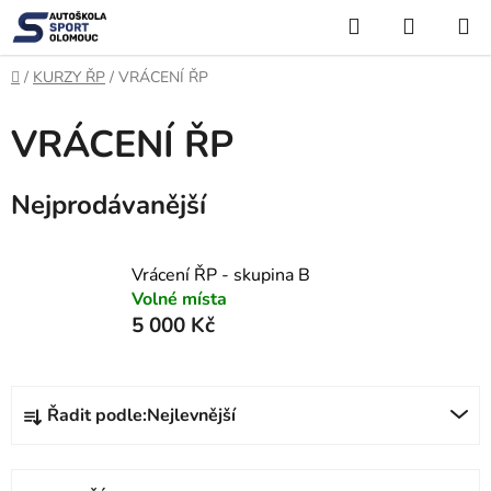
Přejít
Hledat
NÁKUP
na
KOŠÍK
obsah
Domů
/
KURZY ŘP
/
VRÁCENÍ ŘP
VRÁCENÍ ŘP
Nejprodávanější
Vrácení ŘP - skupina B
Volné místa
5 000 Kč
Ř
Řadit podle:
Nejlevnější
a
z
e