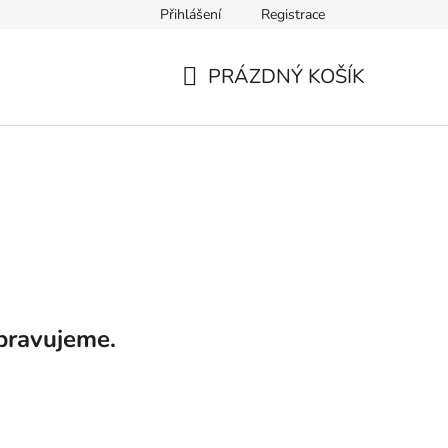
Přihlášení
Registrace
DAJŮ
OBCHODNÍ PODMÍNKY
INFO FOR FOREIGNERS
PRÁZDNÝ KOŠÍK
NÁKUPNÍ
KOŠÍK
pravujeme.