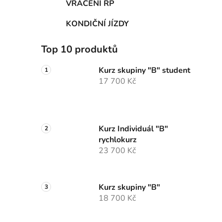
VRÁCENÍ ŘP
p
a
KONDIČNÍ JÍZDY
n
e
Top 10 produktů
l
Kurz skupiny "B" student
17 700 Kč
Kurz Individuál "B"
rychlokurz
23 700 Kč
Kurz skupiny "B"
18 700 Kč