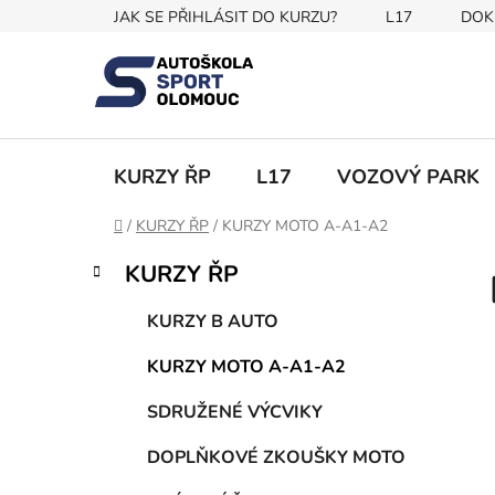
Přejít
JAK SE PŘIHLÁSIT DO KURZU?
L17
DOK
na
obsah
KURZY ŘP
L17
VOZOVÝ PARK
Domů
/
KURZY ŘP
/
KURZY MOTO A-A1-A2
P
K
Přeskočit
KURZY ŘP
a
kategorie
o
t
s
KURZY B AUTO
e
t
g
KURZY MOTO A-A1-A2
r
o
a
r
SDRUŽENÉ VÝCVIKY
i
n
e
n
DOPLŇKOVÉ ZKOUŠKY MOTO
í